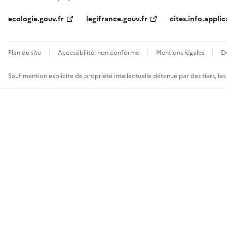
ecologie.gouv.fr
legifrance.gouv.fr
cites.info.applic
Plan du site
Accessibilité: non conforme
Mentions légales
D
Sauf mention explicite de propriété intellectuelle détenue par des tiers, le