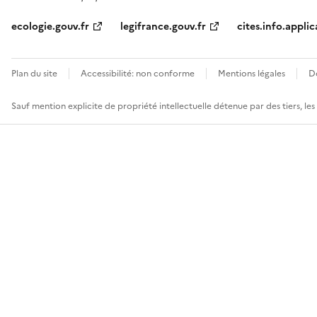
ecologie.gouv.fr
legifrance.gouv.fr
cites.info.applic
Plan du site
Accessibilité: non conforme
Mentions légales
D
Sauf mention explicite de propriété intellectuelle détenue par des tiers, le