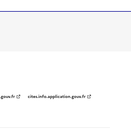
.gouv.fr
cites.info.application.gouv.fr