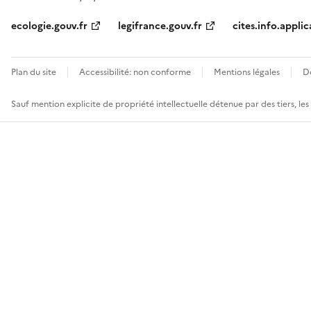
ecologie.gouv.fr
legifrance.gouv.fr
cites.info.applic
Plan du site
Accessibilité: non conforme
Mentions légales
D
Sauf mention explicite de propriété intellectuelle détenue par des tiers, le