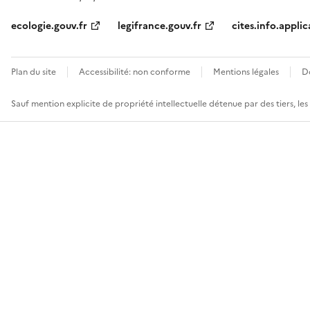
ecologie.gouv.fr
legifrance.gouv.fr
cites.info.applic
Plan du site
Accessibilité: non conforme
Mentions légales
D
Sauf mention explicite de propriété intellectuelle détenue par des tiers, le