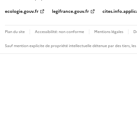
ecologie.gouv.fr
legifrance.gouv.fr
cites.info.applic
Plan du site
Accessibilité: non conforme
Mentions légales
D
Sauf mention explicite de propriété intellectuelle détenue par des tiers, le