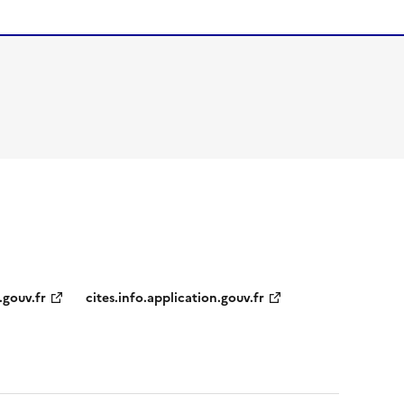
.gouv.fr
cites.info.application.gouv.fr