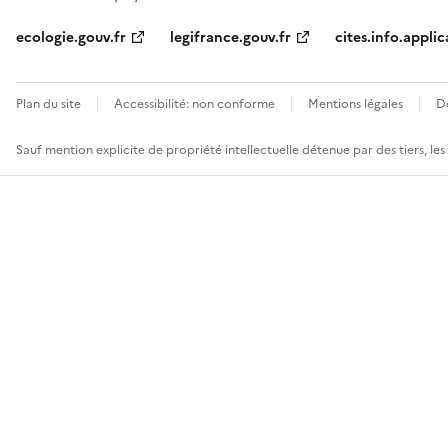
ecologie.gouv.fr
legifrance.gouv.fr
cites.info.applic
Plan du site
Accessibilité: non conforme
Mentions légales
D
Sauf mention explicite de propriété intellectuelle détenue par des tiers, le