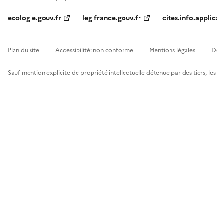
ecologie.gouv.fr
legifrance.gouv.fr
cites.info.applic
Plan du site
Accessibilité: non conforme
Mentions légales
D
Sauf mention explicite de propriété intellectuelle détenue par des tiers, le