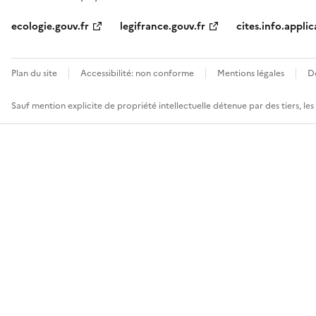
ecologie.gouv.fr
legifrance.gouv.fr
cites.info.applic
Plan du site
Accessibilité: non conforme
Mentions légales
D
Sauf mention explicite de propriété intellectuelle détenue par des tiers, le