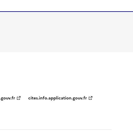
.gouv.fr
cites.info.application.gouv.fr