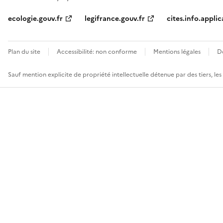
ecologie.gouv.fr
legifrance.gouv.fr
cites.info.applic
Plan du site
Accessibilité: non conforme
Mentions légales
D
Sauf mention explicite de propriété intellectuelle détenue par des tiers, le