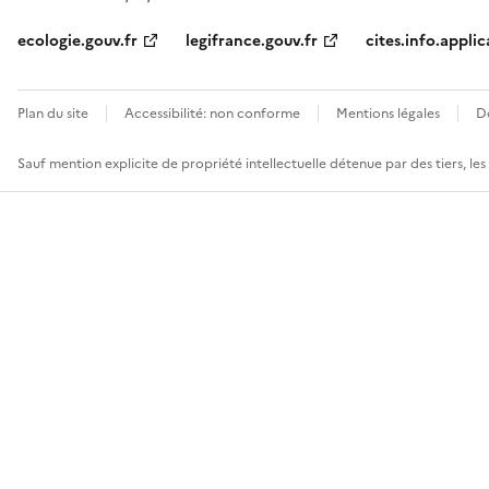
ecologie.gouv.fr
legifrance.gouv.fr
cites.info.applic
Plan du site
Accessibilité: non conforme
Mentions légales
D
Sauf mention explicite de propriété intellectuelle détenue par des tiers, le