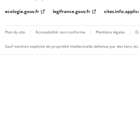
ecologie.gouv.fr
legifrance.gouv.fr
cites.info.applic
Plan du site
Accessibilité: non conforme
Mentions légales
D
Sauf mention explicite de propriété intellectuelle détenue par des tiers, le