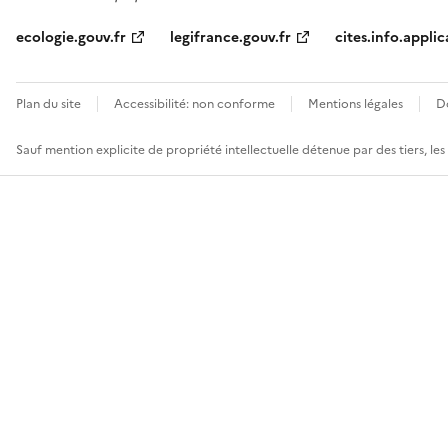
ecologie.gouv.fr
legifrance.gouv.fr
cites.info.applic
Plan du site
Accessibilité: non conforme
Mentions légales
D
Sauf mention explicite de propriété intellectuelle détenue par des tiers, le