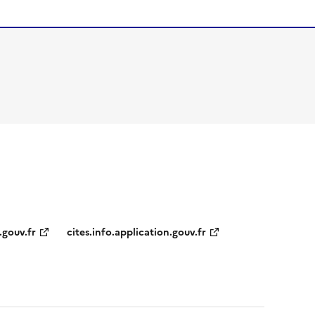
.gouv.fr
cites.info.application.gouv.fr