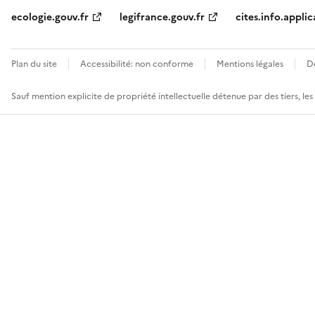
ecologie.gouv.fr
legifrance.gouv.fr
cites.info.applic
Plan du site
Accessibilité: non conforme
Mentions légales
D
Sauf mention explicite de propriété intellectuelle détenue par des tiers, le