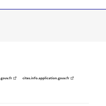
.gouv.fr
cites.info.application.gouv.fr