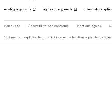
ecologie.gouv.fr
legifrance.gouv.fr
cites.info.applic
Plan du site
Accessibilité: non conforme
Mentions légales
D
Sauf mention explicite de propriété intellectuelle détenue par des tiers, le