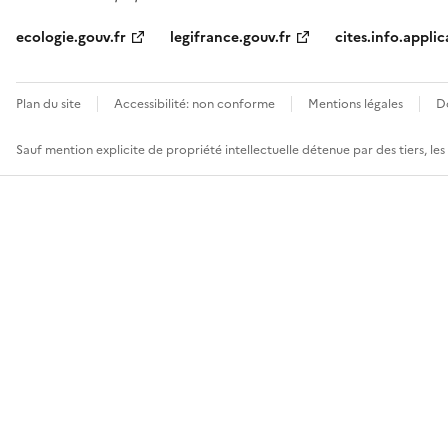
ecologie.gouv.fr
legifrance.gouv.fr
cites.info.applic
Plan du site
Accessibilité: non conforme
Mentions légales
D
Sauf mention explicite de propriété intellectuelle détenue par des tiers, le