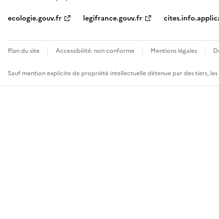
ecologie.gouv.fr
legifrance.gouv.fr
cites.info.applic
Plan du site
Accessibilité: non conforme
Mentions légales
D
Sauf mention explicite de propriété intellectuelle détenue par des tiers, le