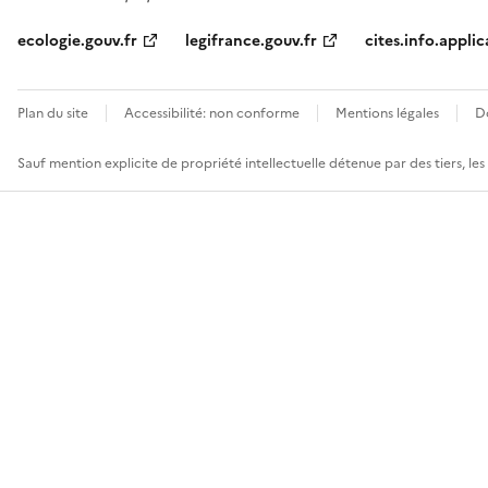
ecologie.gouv.fr
legifrance.gouv.fr
cites.info.applic
Plan du site
Accessibilité: non conforme
Mentions légales
D
Sauf mention explicite de propriété intellectuelle détenue par des tiers, le