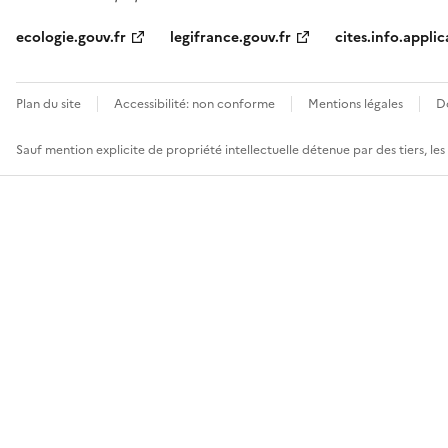
ecologie.gouv.fr
legifrance.gouv.fr
cites.info.applic
Plan du site
Accessibilité: non conforme
Mentions légales
D
Sauf mention explicite de propriété intellectuelle détenue par des tiers, le