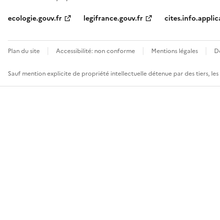
ecologie.gouv.fr
legifrance.gouv.fr
cites.info.applic
Plan du site
Accessibilité: non conforme
Mentions légales
D
Sauf mention explicite de propriété intellectuelle détenue par des tiers, le