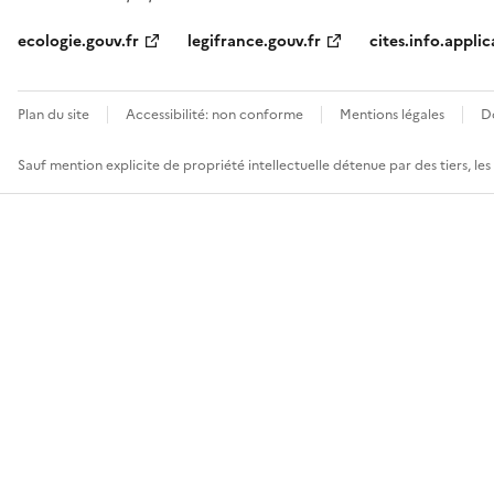
ecologie.gouv.fr
legifrance.gouv.fr
cites.info.applic
Plan du site
Accessibilité: non conforme
Mentions légales
D
Sauf mention explicite de propriété intellectuelle détenue par des tiers, le