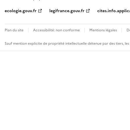
ecologie.gouv.fr
legifrance.gouv.fr
cites.info.applic
Plan du site
Accessibilité: non conforme
Mentions légales
D
Sauf mention explicite de propriété intellectuelle détenue par des tiers, le