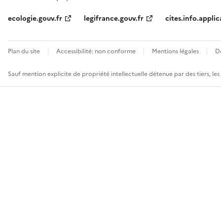
ecologie.gouv.fr
legifrance.gouv.fr
cites.info.applic
Plan du site
Accessibilité: non conforme
Mentions légales
D
Sauf mention explicite de propriété intellectuelle détenue par des tiers, le