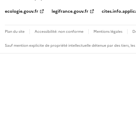
ecologie.gouv.fr
legifrance.gouv.fr
cites.info.applic
Plan du site
Accessibilité: non conforme
Mentions légales
D
Sauf mention explicite de propriété intellectuelle détenue par des tiers, le