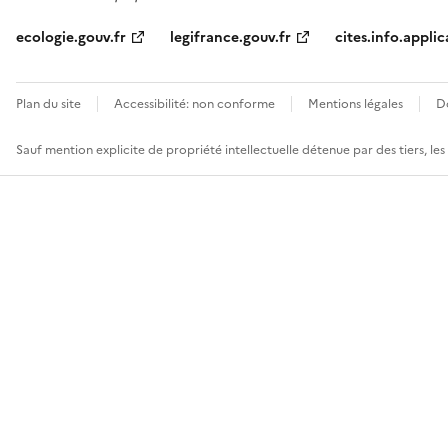
ecologie.gouv.fr
legifrance.gouv.fr
cites.info.applic
Plan du site
Accessibilité: non conforme
Mentions légales
D
Sauf mention explicite de propriété intellectuelle détenue par des tiers, le