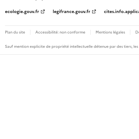
ecologie.gouv.fr
legifrance.gouv.fr
cites.info.applic
Plan du site
Accessibilité: non conforme
Mentions légales
D
Sauf mention explicite de propriété intellectuelle détenue par des tiers, le