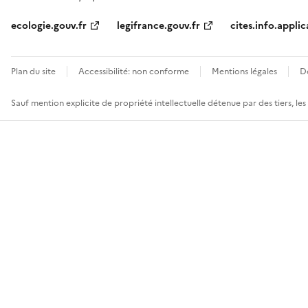
ecologie.gouv.fr
legifrance.gouv.fr
cites.info.applic
Plan du site
Accessibilité: non conforme
Mentions légales
D
Sauf mention explicite de propriété intellectuelle détenue par des tiers, le