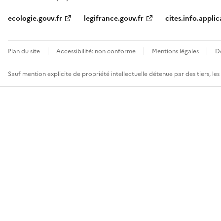
ecologie.gouv.fr
legifrance.gouv.fr
cites.info.applic
Plan du site
Accessibilité: non conforme
Mentions légales
D
Sauf mention explicite de propriété intellectuelle détenue par des tiers, le