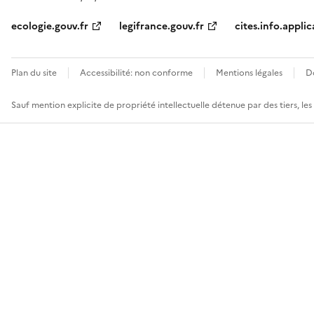
ecologie.gouv.fr
legifrance.gouv.fr
cites.info.applic
Plan du site
Accessibilité: non conforme
Mentions légales
D
Sauf mention explicite de propriété intellectuelle détenue par des tiers, le