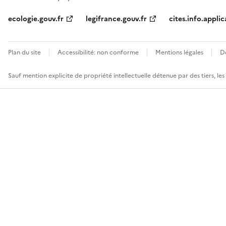
ecologie.gouv.fr
legifrance.gouv.fr
cites.info.applic
Plan du site
Accessibilité: non conforme
Mentions légales
D
Sauf mention explicite de propriété intellectuelle détenue par des tiers, le