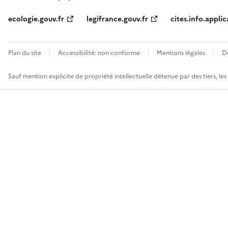
ecologie.gouv.fr
legifrance.gouv.fr
cites.info.applic
Plan du site
Accessibilité: non conforme
Mentions légales
D
Sauf mention explicite de propriété intellectuelle détenue par des tiers, le