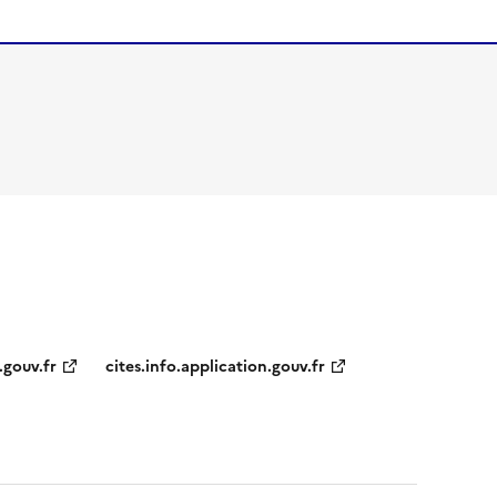
.gouv.fr
cites.info.application.gouv.fr