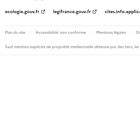
ecologie.gouv.fr
legifrance.gouv.fr
cites.info.applic
Plan du site
Accessibilité: non conforme
Mentions légales
D
Sauf mention explicite de propriété intellectuelle détenue par des tiers, le