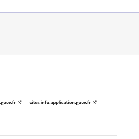
.gouv.fr
cites.info.application.gouv.fr