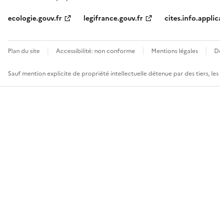
ecologie.gouv.fr
legifrance.gouv.fr
cites.info.applic
Plan du site
Accessibilité: non conforme
Mentions légales
D
Sauf mention explicite de propriété intellectuelle détenue par des tiers, le