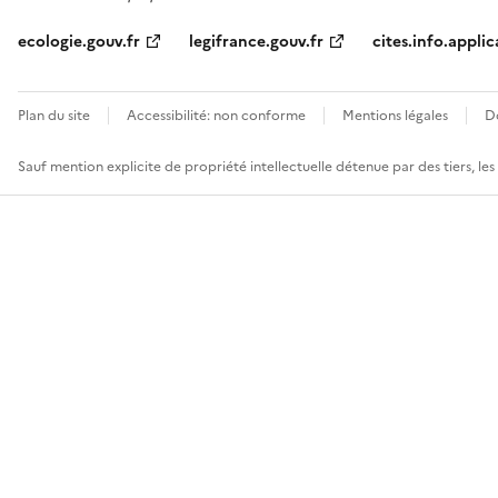
ecologie.gouv.fr
legifrance.gouv.fr
cites.info.applic
Plan du site
Accessibilité: non conforme
Mentions légales
D
Sauf mention explicite de propriété intellectuelle détenue par des tiers, le