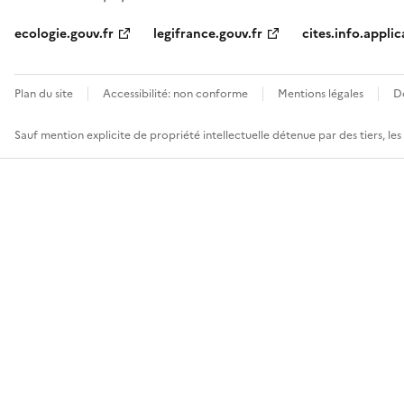
ecologie.gouv.fr
legifrance.gouv.fr
cites.info.applic
Plan du site
Accessibilité: non conforme
Mentions légales
D
Sauf mention explicite de propriété intellectuelle détenue par des tiers, le