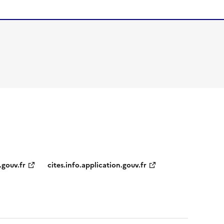
.gouv.fr
cites.info.application.gouv.fr