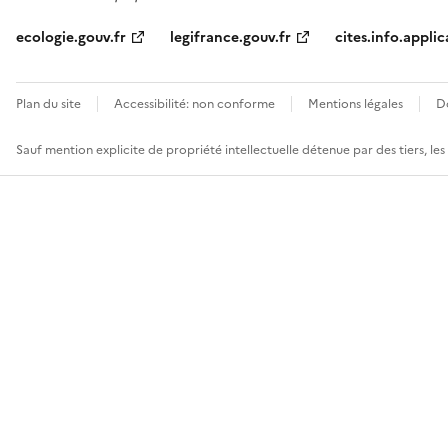
ecologie.gouv.fr
legifrance.gouv.fr
cites.info.applic
Plan du site
Accessibilité: non conforme
Mentions légales
D
Sauf mention explicite de propriété intellectuelle détenue par des tiers, le