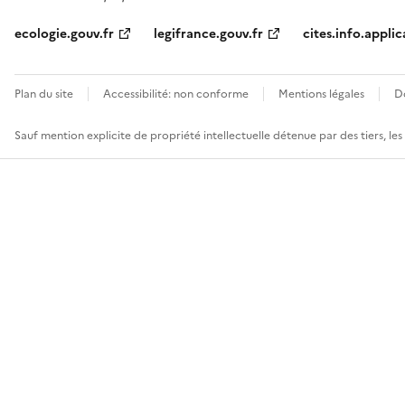
ecologie.gouv.fr
legifrance.gouv.fr
cites.info.applic
Plan du site
Accessibilité: non conforme
Mentions légales
D
Sauf mention explicite de propriété intellectuelle détenue par des tiers, le