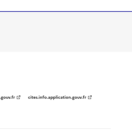
.gouv.fr
cites.info.application.gouv.fr