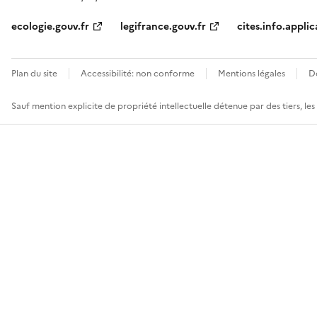
ecologie.gouv.fr
legifrance.gouv.fr
cites.info.applic
Plan du site
Accessibilité: non conforme
Mentions légales
D
Sauf mention explicite de propriété intellectuelle détenue par des tiers, le