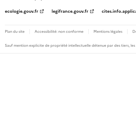
ecologie.gouv.fr
legifrance.gouv.fr
cites.info.applic
Plan du site
Accessibilité: non conforme
Mentions légales
D
Sauf mention explicite de propriété intellectuelle détenue par des tiers, le