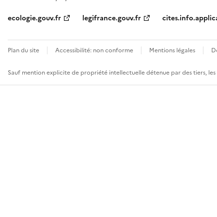
ecologie.gouv.fr
legifrance.gouv.fr
cites.info.applic
Plan du site
Accessibilité: non conforme
Mentions légales
D
Sauf mention explicite de propriété intellectuelle détenue par des tiers, le