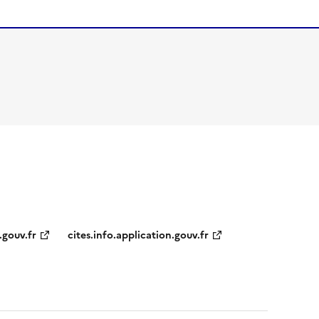
.gouv.fr
cites.info.application.gouv.fr