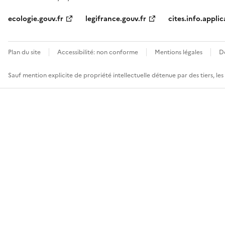
ecologie.gouv.fr
legifrance.gouv.fr
cites.info.applic
Plan du site
Accessibilité: non conforme
Mentions légales
D
Sauf mention explicite de propriété intellectuelle détenue par des tiers, le